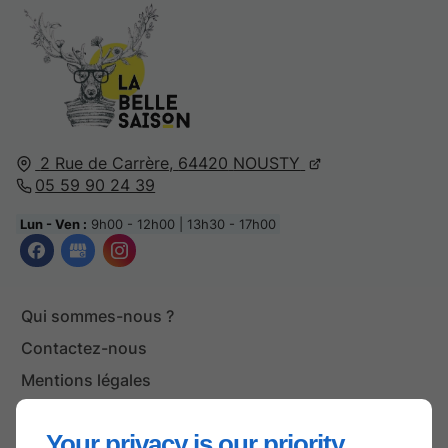
2 Rue de Carrère,
64420
NOUSTY
05 59 90 24 39
Lun - Ven :
9h00 - 12h00 | 13h30 - 17h00
Qui sommes-nous ?
Contactez-nous
Mentions légales
Plan du site
Your privacy is our priority