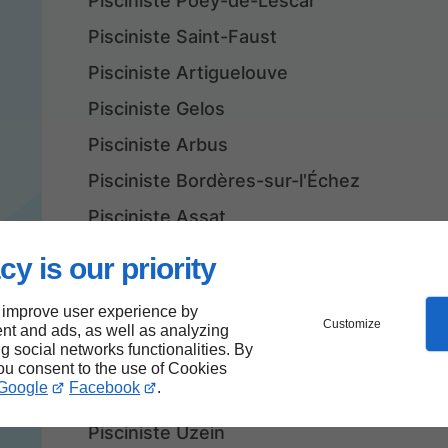
Pisciniste Poey-de-Lescar
Pisciniste Saint-Faust
Pisciniste Artiguelouve
Pisciniste Gelos
Pisciniste Arbus
Pisciniste Bordères-sur-l'Échez
Pisciniste Assat
Pisciniste Aressy
cy is our priority
Pisciniste Rontignon
 improve user experience by
Pisciniste Sendets
Customize
nt and ads, as well as analyzing
ng social networks functionalities. By
Pisciniste Lée
you consent to the use of Cookies
Google
Facebook
.
Pisciniste Meillon
Pisciniste Uzein