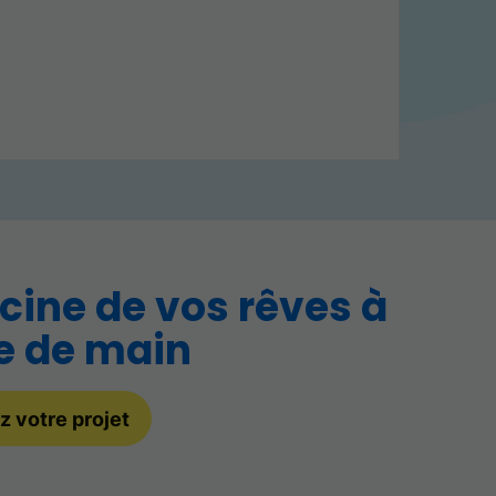
scine de vos rêves à
e de main
z votre projet