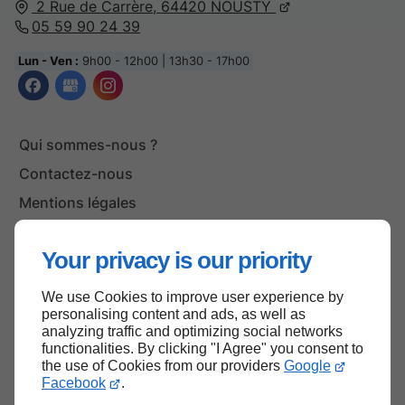
2 Rue de Carrère,
64420
NOUSTY
05 59 90 24 39
Lun - Ven :
9h00 - 12h00 | 13h30 - 17h00
Qui sommes-nous ?
Contactez-nous
Mentions légales
Plan du site
Your privacy is our priority
We use Cookies to improve user experience by
Haut de page
personalising content and ads, as well as
analyzing traffic and optimizing social networks
functionalities. By clicking "I Agree" you consent to
the use of Cookies from our providers
Google
Facebook
.