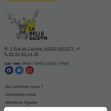
2 Rue de Carrère,
64420
NOUSTY
05 59 90 24 39
Lun - Ven :
9h00 - 12h00 | 13h30 - 17h00
Qui sommes-nous ?
Contactez-nous
Mentions légales
Plan du site